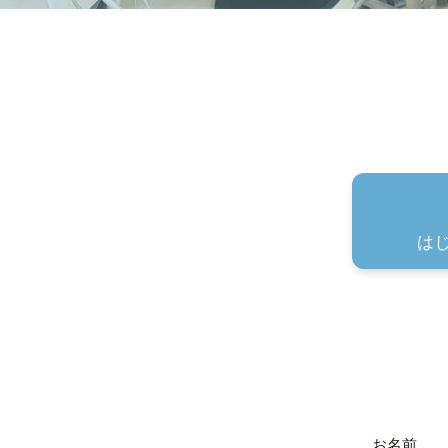
は
お名前